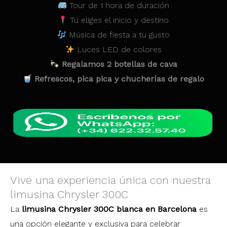
Tour de 1 hora de duración
Tú eliges el inicio y destino
Música de fiesta a tu gusto
Luces LED de colores
Regalamos 2 botellas de cava
Refrescos, pica pica y chucherías de regalo
Vive una experiencia única con nuestra
limusina Chrysler 300C
La
limusina Chrysler 300C blanca en Barcelona
es
una opción elegante y exclusiva para celebrar